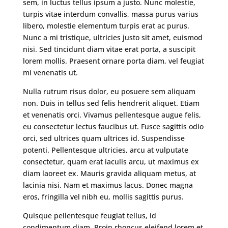
sem, in luctus tellus ipsum a justo. Nunc molestie,
turpis vitae interdum convallis, massa purus varius
libero, molestie elementum turpis erat ac purus.
Nunc a mi tristique, ultricies justo sit amet, euismod
nisi. Sed tincidunt diam vitae erat porta, a suscipit
lorem mollis. Praesent ornare porta diam, vel feugiat
mi venenatis ut.
Nulla rutrum risus dolor, eu posuere sem aliquam
non. Duis in tellus sed felis hendrerit aliquet. Etiam
et venenatis orci. Vivamus pellentesque augue felis,
eu consectetur lectus faucibus ut. Fusce sagittis odio
orci, sed ultrices quam ultrices id. Suspendisse
potenti. Pellentesque ultricies, arcu at vulputate
consectetur, quam erat iaculis arcu, ut maximus ex
diam laoreet ex. Mauris gravida aliquam metus, at
lacinia nisi. Nam et maximus lacus. Donec magna
eros, fringilla vel nibh eu, mollis sagittis purus.
Quisque pellentesque feugiat tellus, id
condimentum diam. Proin rhoncus eleifend lorem et