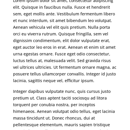
Lorem ipsum dolor sit amet, consectetur adipiscing
elit. Quisque in faucibus nulla. Fusce et hendrerit
sem, eget mollis ante. Vestibulum fermentum libero
et nunc interdum, sit amet bibendum leo volutpat.
Aenean vehicula vel elit quis pretium. Nulla porta
orci eu viverra rutrum. Quisque fringilla, sem vel
dignissim condimentum, elit dolor vulputate erat,
eget auctor leo eros in erat. Aenean et enim sit amet
urna egestas ornare. Fusce eget odio consectetur,
luctus tellus at, malesuada velit. Sed gravida risus
vel ultrices ultricies. Ut fermentum ornare magna, ac
posuere tellus ullamcorper convallis. Integer id justo
lacinia, sagittis neque vel, efficitur ipsum.
Integer dapibus vulputate nunc, quis cursus justo
pretium ut. Class aptent taciti sociosqu ad litora
torquent per conubia nostra, per inceptos
himenaeos. Aenean volutpat odio tellus, eget lacinia
massa tincidunt ut. Donec rhoncus, dui at
pellentesque elementum, mauris sapien tristique